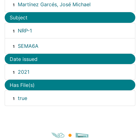
Martínez Garcés, José Michael
1
Subject
NRP-1
1
SEMA6A
1
Date issued
2021
1
Has File(s)
true
1