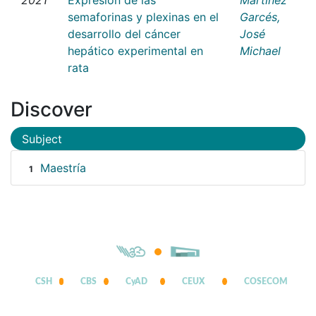
semaforinas y plexinas en el
Garcés,
desarrollo del cáncer
José
hepático experimental en
Michael
rata
Discover
Subject
Maestría
1
CSH
CBS
CyAD
CEUX
COSECOM