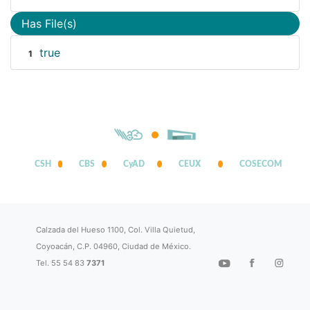
Has File(s)
true
1
CSH
CBS
CyAD
CEUX
COSECOM
Calzada del Hueso 1100, Col. Villa Quietud,
Coyoacán, C.P. 04960, Ciudad de México.
Tel. 55 54 83
7371