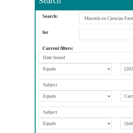
Search
Search:
for
Current filters: