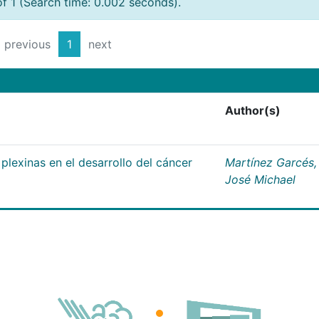
of 1 (Search time: 0.002 seconds).
previous
1
next
Author(s)
plexinas en el desarrollo del cáncer
Martínez Garcés,
José Michael