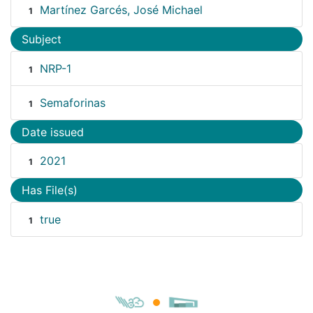
Martínez Garcés, José Michael
1
Subject
NRP-1
1
Semaforinas
1
Date issued
2021
1
Has File(s)
true
1