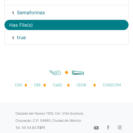
Semaforinas
1
Has File(s)
true
1
CSH
CBS
CyAD
CEUX
COSECOM
Calzada del Hueso 1100, Col. Villa Quietud,
Coyoacán, C.P. 04960, Ciudad de México.
Tel. 55 54 83
7371