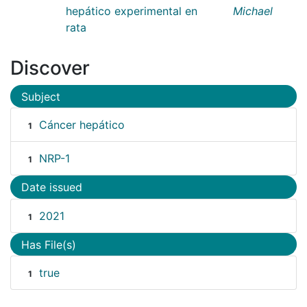
hepático experimental en
Michael
rata
Discover
Subject
Cáncer hepático
1
NRP-1
1
Date issued
2021
1
Has File(s)
true
1