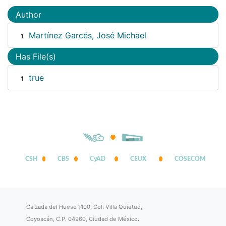
Author
Martínez Garcés, José Michael
1
Has File(s)
true
1
CSH
CBS
CyAD
CEUX
COSECOM
Calzada del Hueso 1100, Col. Villa Quietud,
Coyoacán, C.P. 04960, Ciudad de México.