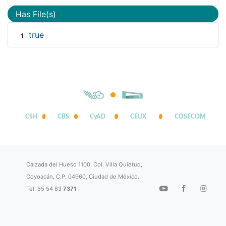
Has File(s)
true
1
CSH
CBS
CyAD
CEUX
COSECOM
Calzada del Hueso 1100, Col. Villa Quietud,
Coyoacán, C.P. 04960, Ciudad de México.
Tel. 55 54 83
7371