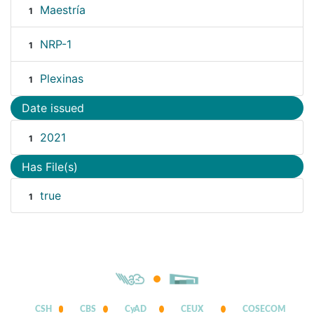
Maestría
1
NRP-1
1
Plexinas
1
Date issued
2021
1
Has File(s)
true
1
CSH
CBS
CyAD
CEUX
COSECOM