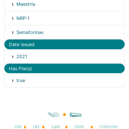
Maestría
1
NRP-1
1
Semaforinas
1
Date issued
2021
1
Has File(s)
true
1
CSH
CBS
CyAD
CEUX
COSECOM