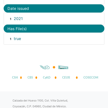
Date issued
2021
1
Has File(s)
true
1
CSH
CBS
CyAD
CEUX
COSECOM
Calzada del Hueso 1100, Col. Villa Quietud,
Coyoacán, C.P. 04960, Ciudad de México.