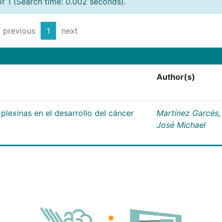
of 1 (Search time: 0.002 seconds).
previous
1
next
Author(s)
plexinas en el desarrollo del cáncer
Martínez Garcés,
José Michael