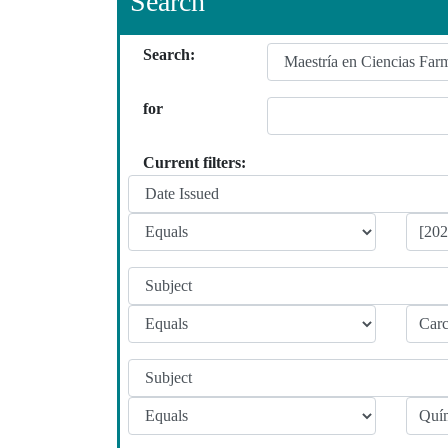
Search
Search:
for
Current filters: