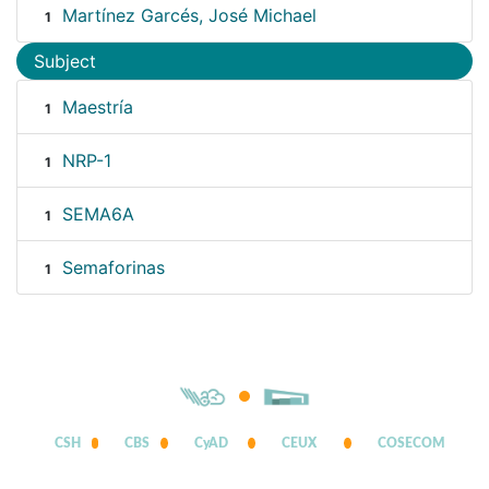
Martínez Garcés, José Michael
1
Subject
Maestría
1
NRP-1
1
SEMA6A
1
Semaforinas
1
CSH
CBS
CyAD
CEUX
COSECOM