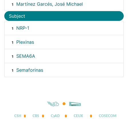
Martínez Garcés, José Michael
1
Subject
NRP-1
1
Plexinas
1
SEMA6A
1
Semaforinas
1
CSH
CBS
CyAD
CEUX
COSECOM