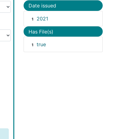
Date issued
2021
1
Has File(s)
true
1