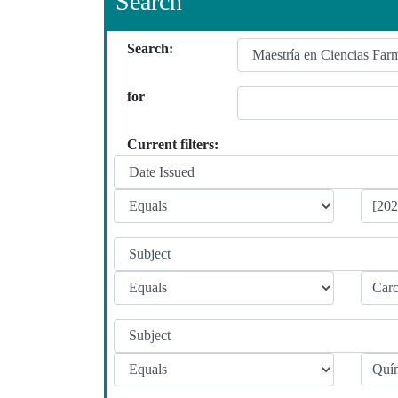
Search
Search:
for
Current filters: