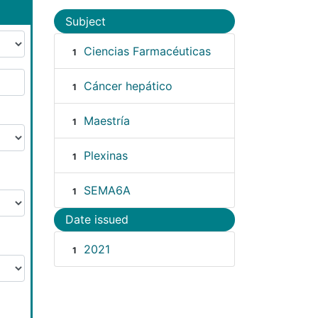
Subject
Ciencias Farmacéuticas
1
Cáncer hepático
1
Maestría
1
Plexinas
1
SEMA6A
1
Date issued
2021
1