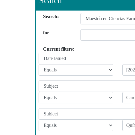
Search
Search:
for
Current filters: