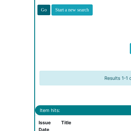
Start a new search
Results 1-1 
Item hits:
Issue
Title
Date