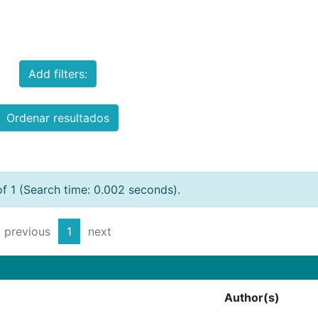
Add filters:
Ordenar resultados
of 1 (Search time: 0.002 seconds).
previous
1
next
Author(s)