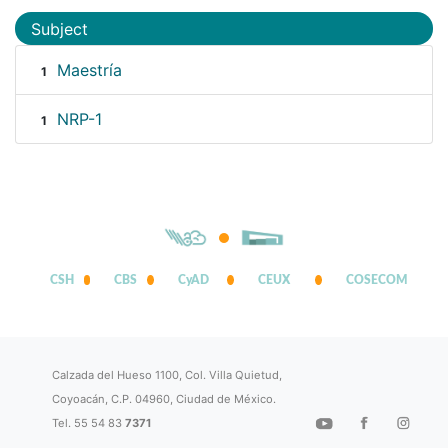
Subject
Maestría
1
NRP-1
1
CSH
CBS
CyAD
CEUX
COSECOM
Calzada del Hueso 1100, Col. Villa Quietud,
Coyoacán, C.P. 04960, Ciudad de México.
Tel. 55 54 83
7371