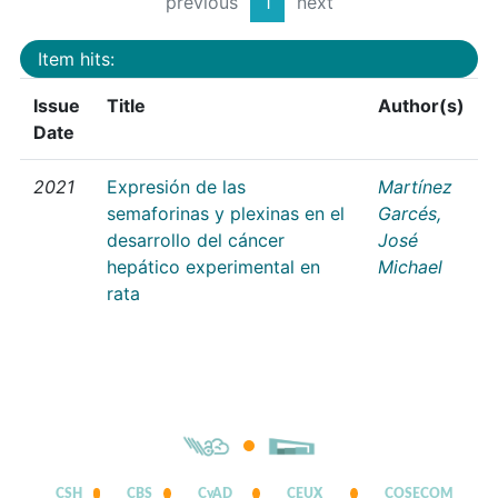
previous
1
next
Item hits:
Issue
Title
Author(s)
Date
2021
Expresión de las
Martínez
semaforinas y plexinas en el
Garcés,
desarrollo del cáncer
José
hepático experimental en
Michael
rata
CSH
CBS
CyAD
CEUX
COSECOM