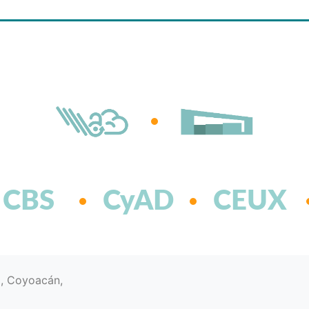
CBS
CyAD
CEUX
d, Coyoacán,