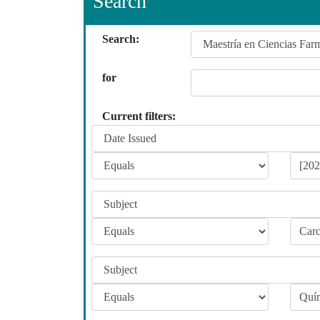
Search
Search:
for
Current filters: