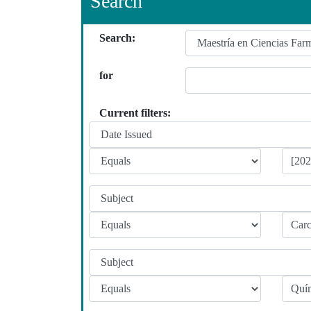
Search
Search:
for
Current filters: