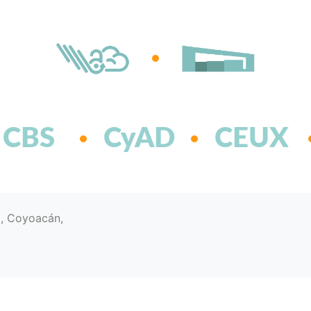
CBS
CyAD
CEUX
d, Coyoacán,