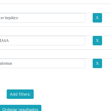
Add filters:
Ordenar resultados