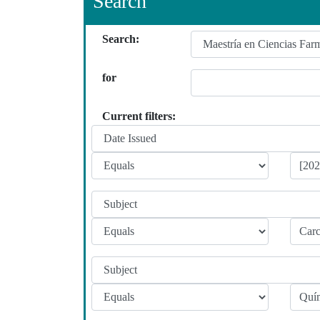
Search
Search:
for
Current filters: