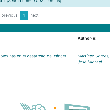
of 1 (Search time: 0.002 seconds).
previous
1
next
Author(s)
plexinas en el desarrollo del cáncer
Martínez Garcés,
José Michael