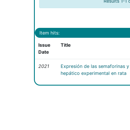
Results 1-1 
Item hits:
Issue
Title
Date
2021
Expresión de las semaforinas y 
hepático experimental en rata