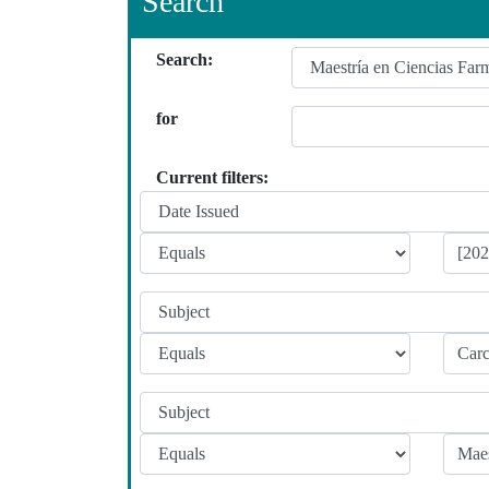
Search
Search:
for
Current filters: