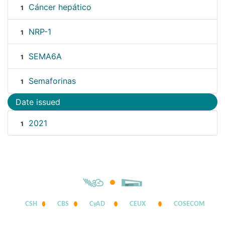
Cáncer hepático
1
NRP-1
1
SEMA6A
1
Semaforinas
1
Date issued
2021
1
CSH
CBS
CyAD
CEUX
COSECOM