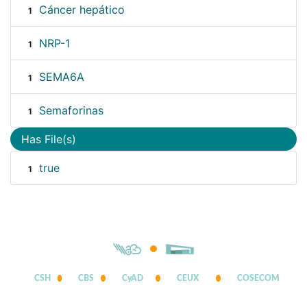
Cáncer hepático
1
NRP-1
1
SEMA6A
1
Semaforinas
1
Has File(s)
true
1
CSH
CBS
CyAD
CEUX
COSECOM