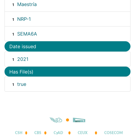
Maestría
1
NRP-1
1
SEMA6A
1
Date issued
2021
1
Has File(s)
true
1
CSH
CBS
CyAD
CEUX
COSECOM