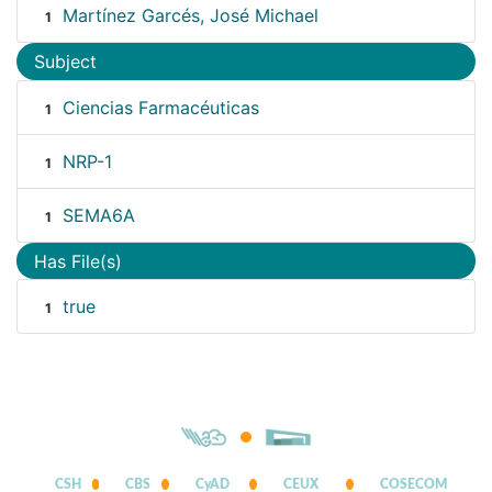
Martínez Garcés, José Michael
1
Subject
Ciencias Farmacéuticas
1
NRP-1
1
SEMA6A
1
Has File(s)
true
1
CSH
CBS
CyAD
CEUX
COSECOM