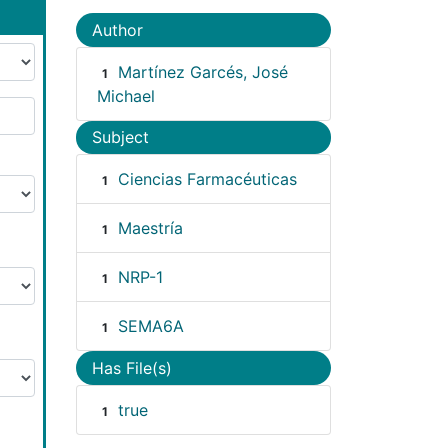
Author
Martínez Garcés, José
1
Michael
Subject
Ciencias Farmacéuticas
1
Maestría
1
NRP-1
1
SEMA6A
1
Has File(s)
true
1