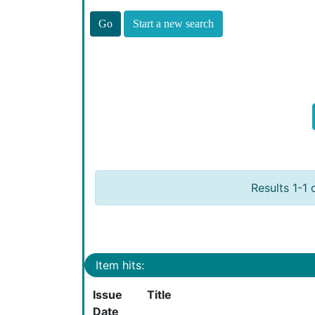
Start a new search
Results 1-1 
Item hits:
Issue
Title
Date