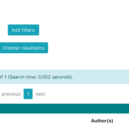
Add filters:
Ordenar resultados
of 1 (Search time: 0.002 seconds).
previous
1
next
Author(s)