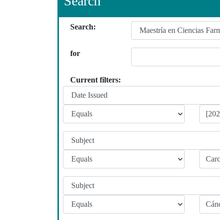
Search
Search:
for
Current filters: