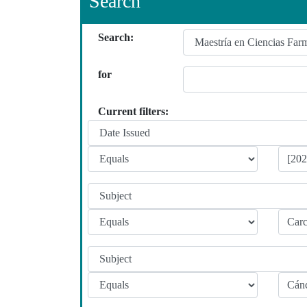
Search
Search:
for
Current filters: