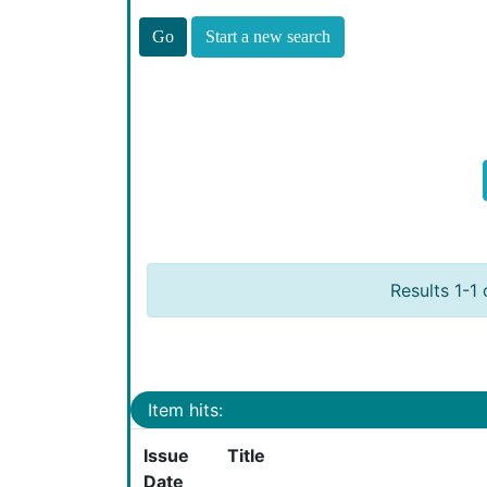
Start a new search
Results 1-1 
Item hits:
Issue
Title
Date