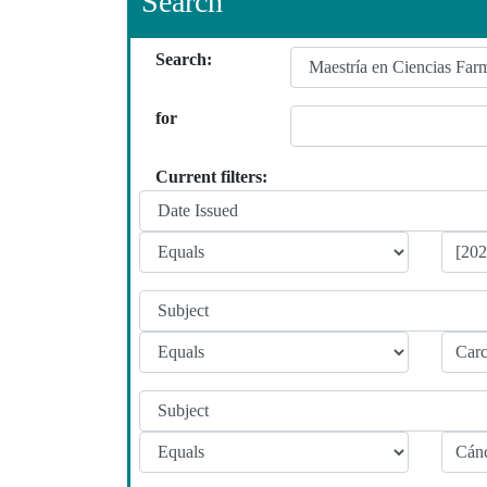
Search
Search:
for
Current filters: