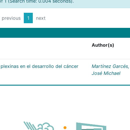
of 1 (Search time: 0.004 seconds).
previous
1
next
Author(s)
plexinas en el desarrollo del cáncer
Martínez Garcés,
José Michael