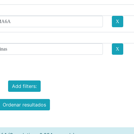
Add filters:
Ordenar resultados