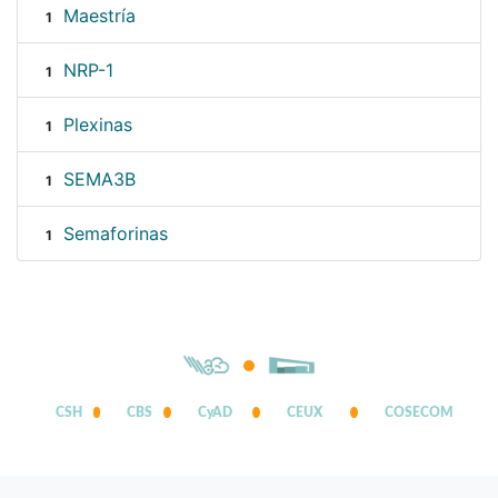
Maestría
1
NRP-1
1
Plexinas
1
SEMA3B
1
Semaforinas
1
CSH
CBS
CyAD
CEUX
COSECOM