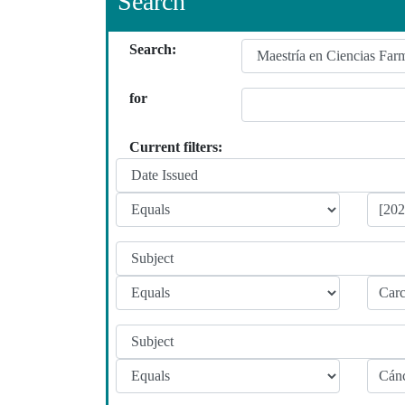
Search
Search:
for
Current filters: