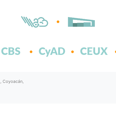
CBS
CyAD
CEUX
d, Coyoacán,