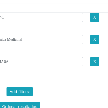
Add filters:
Ordenar resultados