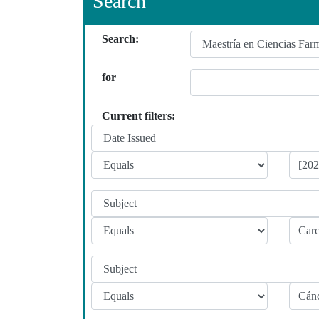
Search
Search:
for
Current filters: