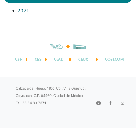
2021
1
CSH
CBS
CyAD
CEUX
COSECOM
Calzada del Hueso 1100, Col. Villa Quietud,
Coyoacán, C.P. 04960, Ciudad de México.
Tel. 55 54 83
7371