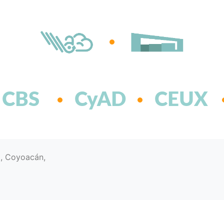
CBS
CyAD
CEUX
d, Coyoacán,