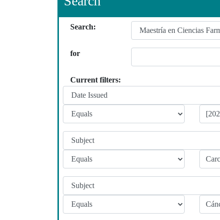
Search
Search:
for
Current filters: