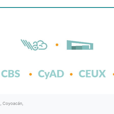
CBS
CyAD
CEUX
d, Coyoacán,