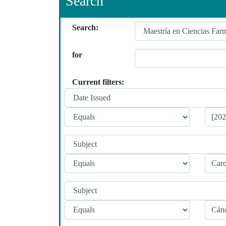
Search
Search:
for
Current filters: