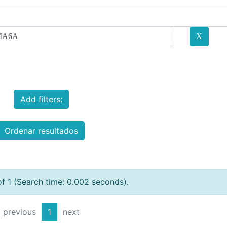
Add filters:
Ordenar resultados
of 1 (Search time: 0.002 seconds).
previous
1
next