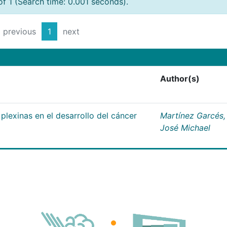
of 1 (Search time: 0.001 seconds).
previous
1
next
Author(s)
plexinas en el desarrollo del cáncer
Martínez Garcés,
José Michael