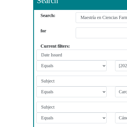
Search
Search:
for
Current filters: