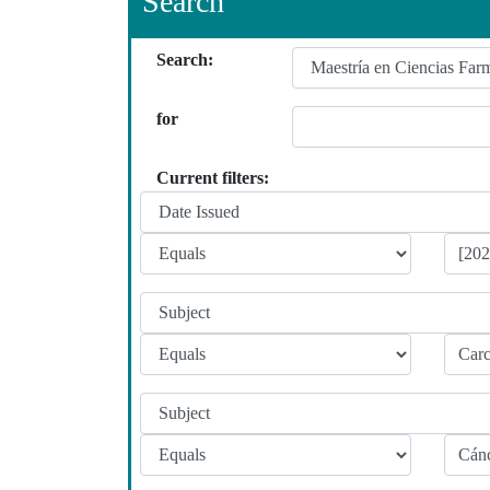
Search
Search:
for
Current filters: