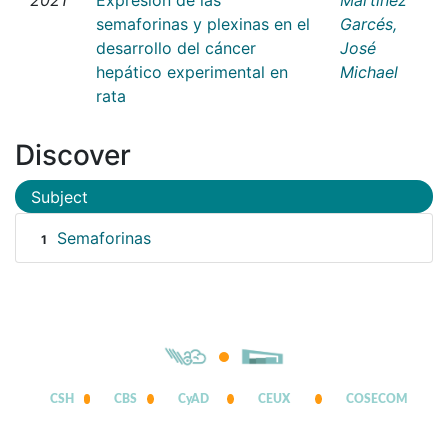
semaforinas y plexinas en el
Garcés,
desarrollo del cáncer
José
hepático experimental en
Michael
rata
Discover
Subject
Semaforinas
1
CSH
CBS
CyAD
CEUX
COSECOM