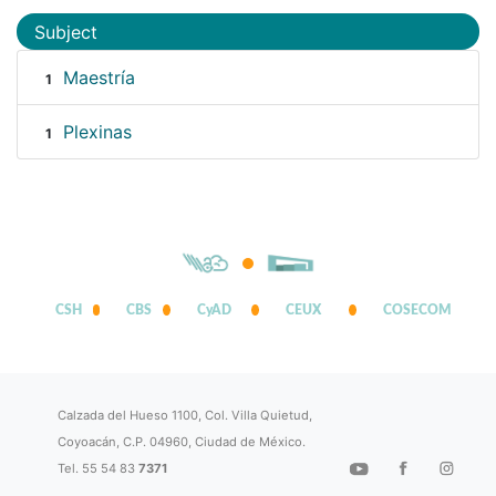
Subject
Maestría
1
Plexinas
1
CSH
CBS
CyAD
CEUX
COSECOM
Calzada del Hueso 1100, Col. Villa Quietud,
Coyoacán, C.P. 04960, Ciudad de México.
Tel. 55 54 83
7371