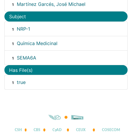
Martínez Garcés, José Michael
1
Subject
NRP-1
1
Química Medicinal
1
SEMA6A
1
Has File(s)
true
1
CSH
CBS
CyAD
CEUX
COSECOM