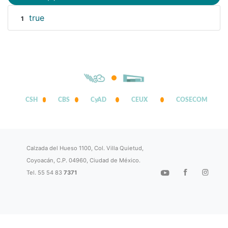
true
1
CSH
CBS
CyAD
CEUX
COSECOM
Calzada del Hueso 1100, Col. Villa Quietud,
Coyoacán, C.P. 04960, Ciudad de México.
Tel. 55 54 83
7371