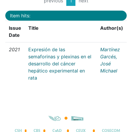
previous
1
next
Item hits:
Issue
Title
Author(s)
Date
2021
Expresión de las
Martínez
semaforinas y plexinas en el
Garcés,
desarrollo del cáncer
José
hepático experimental en
Michael
rata
CSH
CBS
CyAD
CEUX
COSECOM