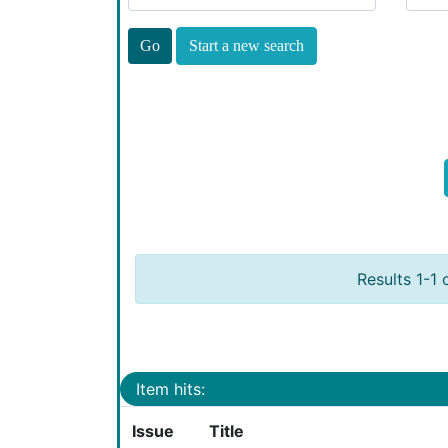
Start a new search
Results 1-1 
Item hits:
Issue
Title