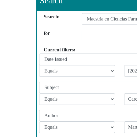
Search
Search:
for
Current filters: