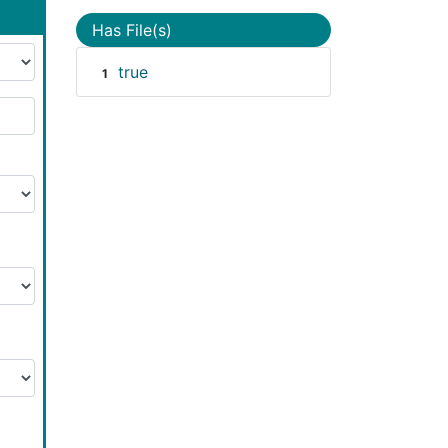
Has File(s)
true
1