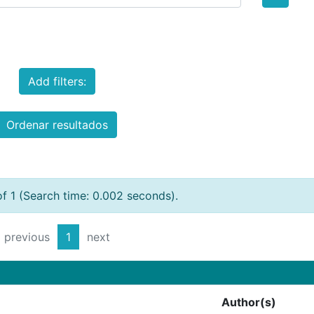
Add filters:
Ordenar resultados
of 1 (Search time: 0.002 seconds).
previous
1
next
Author(s)