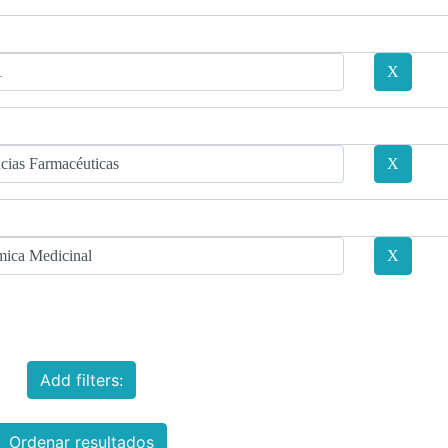
Add filters:
Ordenar resultados