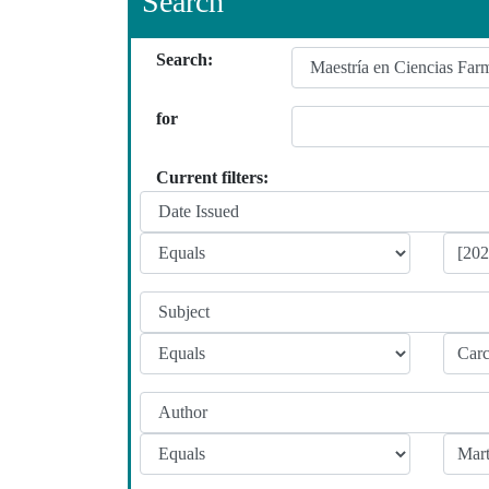
Search
Search:
for
Current filters: