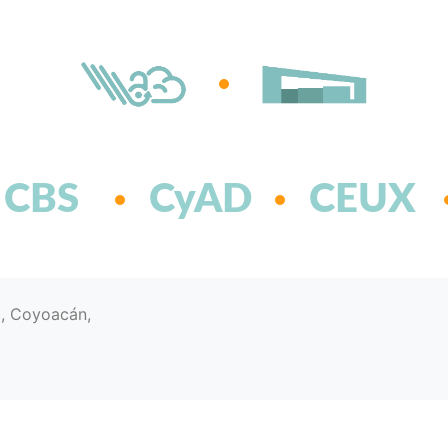
CBS
CyAD
CEUX
d, Coyoacán,