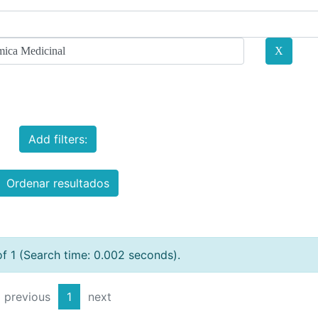
Add filters:
Ordenar resultados
of 1 (Search time: 0.002 seconds).
previous
1
next