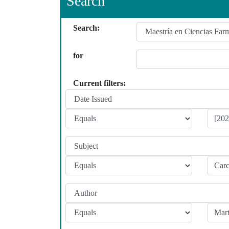
Search
Search:
for
Current filters: