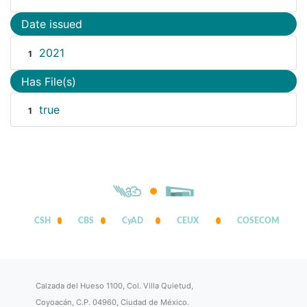
Date issued
2021
1
Has File(s)
true
1
CSH
CBS
CyAD
CEUX
COSECOM
Calzada del Hueso 1100, Col. Villa Quietud,
Coyoacán, C.P. 04960, Ciudad de México.