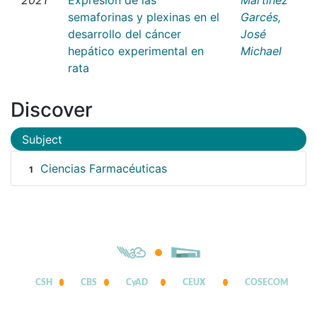
semaforinas y plexinas en el
Garcés,
desarrollo del cáncer
José
hepático experimental en
Michael
rata
Discover
Subject
Ciencias Farmacéuticas
1
CSH
CBS
CyAD
CEUX
COSECOM