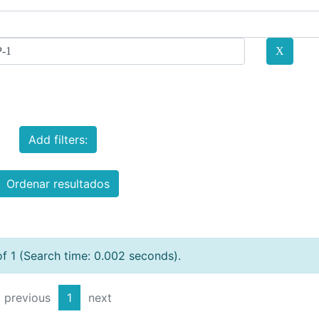
Add filters:
Ordenar resultados
of 1 (Search time: 0.002 seconds).
previous
1
next