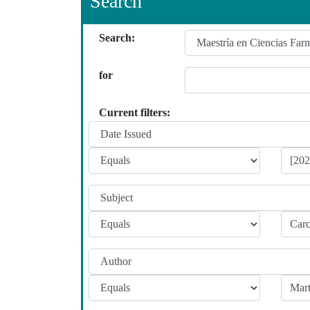
Search
Search:
for
Current filters: